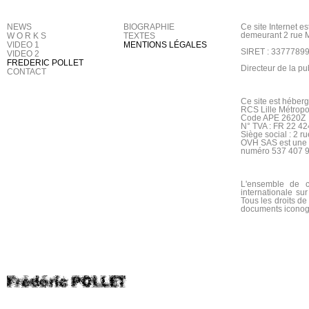
NEWS
BIOGRAPHIE
Ce site Internet 
demeurant 2 rue 
W O R K S
TEXTES
VIDEO 1
MENTIONS LÉGALES
SIRET : 3377789
VIDEO 2
FREDERIC POLLET
Directeur de la p
CONTACT
Ce site est héber
RCS Lille Métrop
Code APE 2620Z
N° TVA : FR 22 4
Siège social : 2 
OVH SAS est une f
numéro 537 407 9
L'ensemble de ce
internationale sur 
Tous les droits de
documents iconog